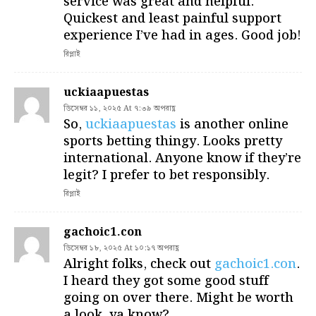
service was great and helpful.
Quickest and least painful support
experience I’ve had in ages. Good job!
রিপ্লাই
uckiaapuestas
ডিসেম্বর ১১, ২০২৫ At ৭:৩৯ অপরাহ্ণ
So,
uckiaapuestas
is another online
sports betting thingy. Looks pretty
international. Anyone know if they’re
legit? I prefer to bet responsibly.
রিপ্লাই
gachoic1.con
ডিসেম্বর ১৮, ২০২৫ At ১০:১৭ অপরাহ্ণ
Alright folks, check out
gachoic1.con
.
I heard they got some good stuff
going on over there. Might be worth
a look, ya know?