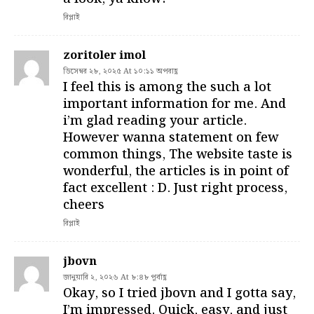
রিপ্লাই
zoritoler imol
ডিসেম্বর ২৮, ২০২৫ At ১০:১১ অপরাহ্ণ
I feel this is among the such a lot
important information for me. And
i’m glad reading your article.
However wanna statement on few
common things, The website taste is
wonderful, the articles is in point of
fact excellent : D. Just right process,
cheers
রিপ্লাই
jbovn
জানুয়ারি ২, ২০২৬ At ৮:৪৮ পূর্বাহ্ণ
Okay, so I tried jbovn and I gotta say,
I’m impressed. Quick, easy, and just