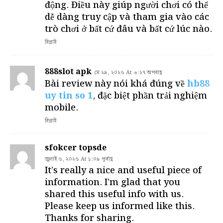
động. Điều này giúp người chơi có thể
dễ dàng truy cập và tham gia vào các
trò chơi ở bất cứ đâu và bất cứ lúc nào.
রিপ্লাই
888slot apk
মে ২৯, ২০২৬ At ৩:২৭ অপরাহ্ণ
Bài review này nói khá đúng về
hb88
uy tin so 1
, đặc biệt phần trải nghiệm
mobile.
রিপ্লাই
sfokcer topsde
জুলাই ৬, ২০২৬ At ১:০৯ পূর্বাহ্ণ
It’s really a nice and useful piece of
information. I’m glad that you
shared this useful info with us.
Please keep us informed like this.
Thanks for sharing.