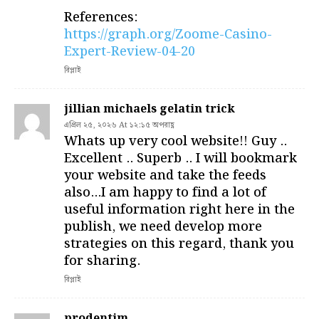
References:
https://graph.org/Zoome-Casino-
Expert-Review-04-20
রিপ্লাই
jillian michaels gelatin trick
এপ্রিল ২৫, ২০২৬ At ১২:১৫ অপরাহ্ণ
Whats up very cool website!! Guy ..
Excellent .. Superb .. I will bookmark
your website and take the feeds
also…I am happy to find a lot of
useful information right here in the
publish, we need develop more
strategies on this regard, thank you
for sharing.
রিপ্লাই
prodentim