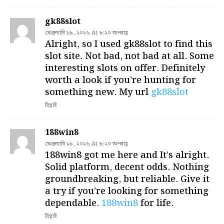
gk88slot
ফেব্রুয়ারি ১৯, ২০২৬ At ৮:২০ অপরাহ্ণ
Alright, so I used gk88slot to find this
slot site. Not bad, not bad at all. Some
interesting slots on offer. Definitely
worth a look if you’re hunting for
something new. My url
gk88slot
রিপ্লাই
188win8
ফেব্রুয়ারি ১৯, ২০২৬ At ৮:২০ অপরাহ্ণ
188win8 got me here and It’s alright.
Solid platform, decent odds. Nothing
groundbreaking, but reliable. Give it
a try if you’re looking for something
dependable.
188win8
for life.
রিপ্লাই