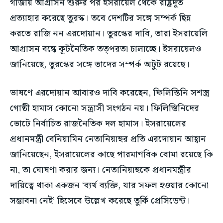
গাজায় আগ্রাসন শুরুর পর ইসরায়েল থেকে রাষ্ট্রদূত
শিল্প ও সংস্কৃতি
শিল্প ও সংস্কৃতি
প্রত্যাহার করেছে তুরস্ক। তবে দেশটির সঙ্গে সম্পর্ক ছিন্ন
বিনোদন
বিনোদন
বিনোদন
বিনোদন
করতে রাজি নন এরদোয়ান। তুরস্কের দাবি, তারা ইসরায়েলি
পরিবার ও বন্ধুত্ব
পরিবার ও বন্ধুত্ব
1-MONTH
আগ্রাসন বন্ধে কূটনৈতিক তত্পরতা চালাচ্ছে। ইসরায়েলও
পরিবার ও বন্ধুত্ব
পরিবার ও বন্ধুত্ব
$
25
ফ্যাশন ও বিউটি
ফ্যাশন ও বিউটি
জানিয়েছে, তুরস্কের সঙ্গে তাদের সম্পর্ক অটুট রয়েছে।
/ month
ফ্যাশন ও বিউটি
ফ্যাশন ও বিউটি
স্বাস্থ্য
স্বাস্থ্য
By agreeing to this tier, you are billed every month after
স্বাস্থ্য
স্বাস্থ্য
the first one until you opt out of the monthly
ভাষণে এরদোয়ান আবারও দাবি করেছেন, ফিলিস্তিনি সশস্ত্র
ভ্রমণ
ভ্রমণ
subscription.
ভ্রমণ
ভ্রমণ
গোষ্ঠী হামাস কোনো সন্ত্রাসী সংগঠন নয়। ফিলিস্তিনিদের
SUBSCRIBE
ভোটে নির্বাচিত রাজনৈতিক দল হামাস। ইসরায়েলের
প্রধানমন্ত্রী বেনিয়ামিন নেতানিয়াহুর প্রতি এরদোয়ান আহ্বান
জানিয়েছেন, ইসরায়েলের কাছে পারমাণবিক বোমা রয়েছে কি
না, তা ঘোষণা করার জন্য। নেতানিয়াহুকে প্রধানমন্ত্রীর
দায়িত্বে থাকা একজন ‘ব্যর্থ ব্যক্তি, যার সফল হওয়ার কোনো
সম্ভাবনা নেই’ হিসেবে উল্লেখ করেছে তুর্কি প্রেসিডেন্ট।