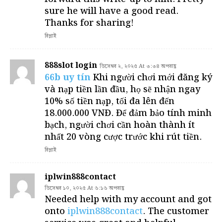
sure he will have a good read.
Thanks for sharing!
রিপ্লাই
888slot login
ডিসেম্বর ২, ২০২৫ At ৩:৩৪ অপরাহ্ণ
66b uy tín
Khi người chơi mới đăng ký
và nạp tiền lần đầu, họ sẽ nhận ngay
10% số tiền nạp, tối đa lên đến
18.000.000 VNĐ. Để đảm bảo tính minh
bạch, người chơi cần hoàn thành ít
nhất 20 vòng cược trước khi rút tiền.
রিপ্লাই
iplwin888contact
ডিসেম্বর ১০, ২০২৫ At ৬:১৬ অপরাহ্ণ
Needed help with my account and got
onto
iplwin888contact
. The customer