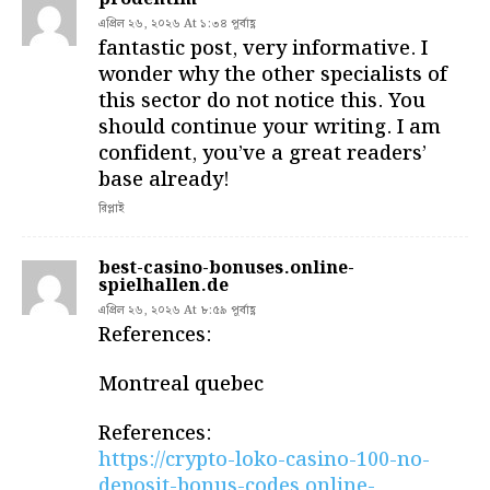
এপ্রিল ২৬, ২০২৬ At ১:৩৪ পূর্বাহ্ণ
fantastic post, very informative. I
wonder why the other specialists of
this sector do not notice this. You
should continue your writing. I am
confident, you’ve a great readers’
base already!
রিপ্লাই
best-casino-bonuses.online-
spielhallen.de
এপ্রিল ২৬, ২০২৬ At ৮:৫৯ পূর্বাহ্ণ
References:
Montreal quebec
References:
https://crypto-loko-casino-100-no-
deposit-bonus-codes.online-