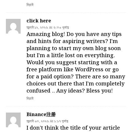
রিপ্লাই
click here
জুলাই ১২, ২০২৬ At ৬:০৩ পূর্বাহ্ণ
Amazing blog! Do you have any tips
and hints for aspiring writers? I’m
planning to start my own blog soon
but I’m a little lost on everything.
Would you suggest starting with a
free platform like WordPress or go
for a paid option? There are so many
choices out there that I’m completely
confused .. Any ideas? Bless you!
রিপ্লাই
Binance注册
জুলাই ৩০, ২০২৬ At ১:১৭ পূর্বাহ্ণ
I don’t think the title of your article