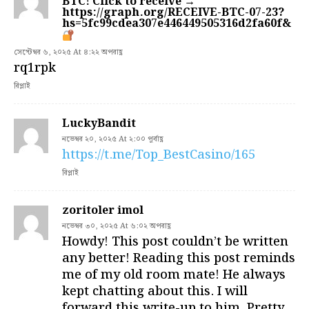
BTC! Click to receive →
https://graph.org/RECEIVE-BTC-07-23?
hs=5fc99cdea307e446449505316d2fa60f&
সেপ্টেম্বর ৬, ২০২৫ At ৪:২২ অপরাহ্ণ
rq1rpk
রিপ্লাই
LuckyBandit
নভেম্বর ২০, ২০২৫ At ২:০০ পূর্বাহ্ণ
https://t.me/Top_BestCasino/165
রিপ্লাই
zoritoler imol
নভেম্বর ৩০, ২০২৫ At ৬:০২ অপরাহ্ণ
Howdy! This post couldn’t be written
any better! Reading this post reminds
me of my old room mate! He always
kept chatting about this. I will
forward this write-up to him. Pretty