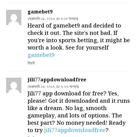
gamebet9
ফেব্রুয়ারি ১৯, ২০২৬ At ৮:২০ অপরাহ্ণ
Heard of gamebet9 and decided to
check it out. The site’s not bad. If
you’re into sports betting, it might be
worth a look. See for yourself
gamebet9
রিপ্লাই
jili77appdownloadfree
ফেব্রুয়ারি ২৮, ২০২৬ At ৬:২৬ অপরাহ্ণ
Jili77 app download for free? Yes,
please! Got it downloaded and it runs
like a dream. No lag, smooth
gameplay, and lots of options. The
best part? No money needed! Ready
to try
jili77appdownloadfree
?