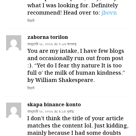
what I was looking for. Definitely
recommend! Head over to:
jbovn
রিপ্লাই
zaborna torilon
জানুয়ারি ২১, ২০২৬ At ৭:৩৮ অপরাহ্ণ
You are my intake, I have few blogs
and occasionally run out from post
:). “Yet do I fear thy nature It is too
full o’ the milk of human kindness.”
by William Shakespeare.
রিপ্লাই
skapa binance-konto
জানুয়ারি ২২, ২০২৬ At ৪:১৪ পূর্বাহ্ণ
I don’t think the title of your article
matches the content lol. Just kidding,
mainly because I had some doubts