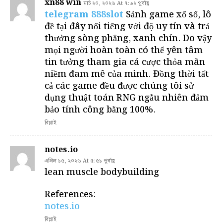
xn88 win
মার্চ ২০, ২০২৬ At ৭:৩২ পূর্বাহ্ণ
telegram 888slot
Sảnh game xổ số, lô
đề tại đây nổi tiếng với độ uy tín và trả
thưởng sòng phẳng, xanh chín. Do vậy
mọi người hoàn toàn có thể yên tâm
tin tưởng tham gia cá cược thỏa mãn
niềm đam mê của mình. Đồng thời tất
cả các game đều được chúng tôi sử
dụng thuật toán RNG ngẫu nhiên đảm
bảo tính công bằng 100%.
রিপ্লাই
notes.io
এপ্রিল ১৫, ২০২৬ At ৫:৫১ পূর্বাহ্ণ
lean muscle bodybuilding
References:
notes.io
রিপ্লাই