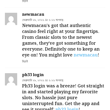
রিপ্লাই
newmacau
ফেব্রুয়ারি ২৮, ২০২৬ At ৬:২৬ অপরাহ্ণ
Newmacau’s got that authentic
casino feel right at your fingertips.
From classic slots to the newest
games, they’ve got something for
everyone. Definitely one to keep an
eye on! You might love
newmacau
!
রিপ্লাই
ph33 login
ফেব্রুয়ারি ২৮, ২০২৬ At ৬:২৬ অপরাহ্ণ
Ph33 login was a breeze! Got straight
in and started playing my favorite
slots. No hassle just pure
uninterrupted fun. Get the app and
see it yourself:
ph33 login
!