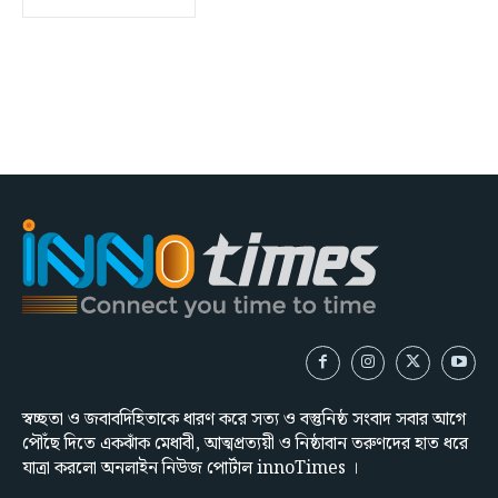
স্বচ্ছতা ও জবাবদিহিতাকে ধারণ করে সত্য ও বস্তুনিষ্ঠ সংবাদ সবার আগে
পৌঁছে দিতে একঝাঁক মেধাবী, আত্মপ্রত্যয়ী ও নিষ্ঠাবান তরুণদের হাত ধরে
যাত্রা করলো অনলাইন নিউজ পোর্টাল innoTimes ।