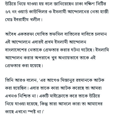
উঠিয়ে নিয়ে যাওয়া হয় বলে জানিয়েছেন ঢাকা দক্ষিণ সিটির
শিল্প ও সংস্কৃতি
শিল্প ও সংস্কৃতি
বিনোদন
বিনোদন
৬৭ নং ওয়ার্ড কাউন্সিলর ও ইসলামী আন্দোলনের নেতা হাজী
বিনোদন
বিনোদন
মোঃ ইবরাহীম খলীল।
পরিবার ও বন্ধুত্ব
পরিবার ও বন্ধুত্ব
1-MONTH
পরিবার ও বন্ধুত্ব
পরিবার ও বন্ধুত্ব
$
25
ফ্যাশন ও বিউটি
ফ্যাশন ও বিউটি
/ month
অবৈধ একতরফা ঘোষিত তফসিল বাতিলের দাবিতে চলমান
ফ্যাশন ও বিউটি
ফ্যাশন ও বিউটি
স্বাস্থ্য
স্বাস্থ্য
এই আন্দোলনে এবারই প্রথম ইসলামী আন্দোলন
By agreeing to this tier, you are billed every month after
স্বাস্থ্য
স্বাস্থ্য
the first one until you opt out of the monthly
ভ্রমণ
ভ্রমণ
subscription.
বাংলাদেশের নেতাকে গ্রেফতার করার ঘটনা ঘটেছে। ইসলামি
ভ্রমণ
ভ্রমণ
আন্দোলন করার অপরাধে খুব অন্যায়ভাবে তাকে এই
SUBSCRIBE
গ্রেফতার করা হয়েছে।
তিনি আরও বলেন, ‘এর আগেও মিজানুর রহমানকে আটক
করা হয়েছিল। এবার তাকে কারা আটক করেছে তা আমরা
এখনও নিশ্চিত না। একটি মাইক্রোতে করে তাকে উঠিয়ে
নিয়ে যাওয়া হয়েছে, কিন্তু তারা আসলে কারা তা আমাদের
কাছে এখনো স্পষ্ট না।’