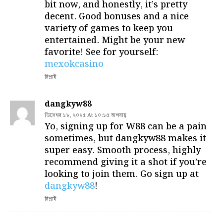
bit now, and honestly, it’s pretty
decent. Good bonuses and a nice
variety of games to keep you
entertained. Might be your new
favorite! See for yourself:
mexokcasino
রিপ্লাই
dangkyw88
ডিসেম্বর ১৮, ২০২৫ At ১০:১৫ অপরাহ্ণ
Yo, signing up for W88 can be a pain
sometimes, but dangkyw88 makes it
super easy. Smooth process, highly
recommend giving it a shot if you’re
looking to join them. Go sign up at
dangkyw88
!
রিপ্লাই