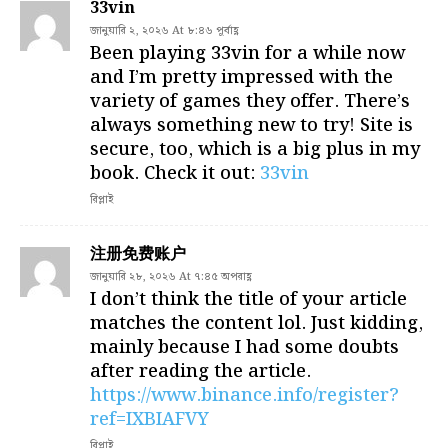
33vin
জানুয়ারি ২, ২০২৬ At ৮:৪৬ পূর্বাহ্ণ
Been playing 33vin for a while now
and I’m pretty impressed with the
variety of games they offer. There’s
always something new to try! Site is
secure, too, which is a big plus in my
book. Check it out:
33vin
রিপ্লাই
注册免费账户
জানুয়ারি ২৮, ২০২৬ At ৭:৪৫ অপরাহ্ণ
I don’t think the title of your article
matches the content lol. Just kidding,
mainly because I had some doubts
after reading the article.
https://www.binance.info/register?
ref=IXBIAFVY
রিপ্লাই