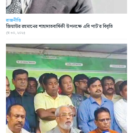
রাজনীতি
জিয়াউর রহমানের শাহাদাতবার্ষিকী উপলক্ষে এবি পার্ট’র বিবৃতি
মে ৩০, ২০২৫