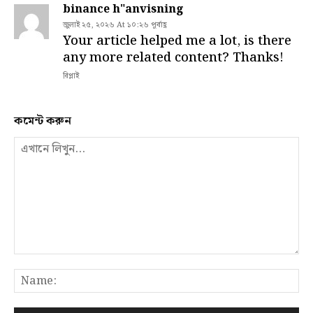
binance h"anvisning
জুলাই ২৫, ২০২৬ At ১০:২৬ পূর্বাহ্ণ
Your article helped me a lot, is there
any more related content? Thanks!
রিপ্লাই
কমেন্ট করুন
এখানে
লিখুন...
N