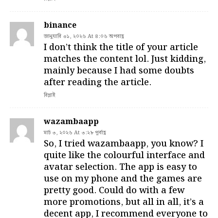
binance
জানুয়ারি ৩১, ২০২৬ At ৪:০৬ অপরাহ্ণ
I don’t think the title of your article
matches the content lol. Just kidding,
mainly because I had some doubts
after reading the article.
রিপ্লাই
wazambaapp
মার্চ ৩, ২০২৬ At ৩:২৮ পূর্বাহ্ণ
So, I tried wazambaapp, you know? I
quite like the colourful interface and
avatar selection. The app is easy to
use on my phone and the games are
pretty good. Could do with a few
more promotions, but all in all, it’s a
decent app, I recommend everyone to