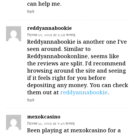
can help me.
রিপ্লাই
reddyannabookie
ডিসেম্বর ১০, ২০২৫ At ৬:১৪ অপরাহ্ণ
Reddyannabookie is another one I’ve
seen around. Similar to
Reddyannabookonline, seems like
the reviews are split. I’d recommend
browsing around the site and seeing
if it feels right for you before
depositing any money. You can check
them out at
reddyannabookie
.
রিপ্লাই
mexokcasino
ডিসেম্বর ১১, ২০২৫ At ৭:৩৭ অপরাহ্ণ
Been playing at mexokcasino for a