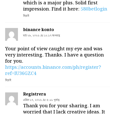
which is a major plus. Solid first
impression. Find it here:
580betlogin
রিপ্লাই
binance konto
মার্চ ২৮, ২০২৬ At ১২:১৭ অপরাহ্ণ
Your point of view caught my eye and was
very interesting. Thanks. I have a question
for you.
https://accounts.binance.com/ph/register?
ref=IU36GZC4
রিপ্লাই
Registrera
এপ্রিল ১৭, ২০২৬ At ৫:৩১ পূর্বাহ্ণ
Thank you for your sharing. I am
worried that I lack creative ideas. It