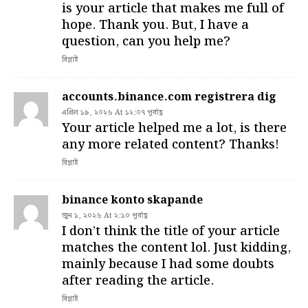
is your article that makes me full of
hope. Thank you. But, I have a
question, can you help me?
রিপ্লাই
accounts.binance.com registrera dig
এপ্রিল ১৯, ২০২৬ At ১২:০৭ পূর্বাহ্ণ
Your article helped me a lot, is there
any more related content? Thanks!
রিপ্লাই
binance konto skapande
জুন ১, ২০২৬ At ২:১০ পূর্বাহ্ণ
I don’t think the title of your article
matches the content lol. Just kidding,
mainly because I had some doubts
after reading the article.
রিপ্লাই