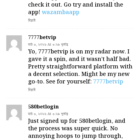
check it out. Go try and install the
app!
wazambaapp
রিপ্লাই
7777betvip
মার্চ ৩, ২০২৬ At ৩:২৯ পূর্বাহ্ণ
Yo, 7777betvip is on my radar now. I
gave it a spin, and it wasn’t half bad.
Pretty straightforward platform with
a decent selection. Might be my new
go-to. See for yourself:
7777betvip
রিপ্লাই
580betlogin
মার্চ ৩, ২০২৬ At ৩:২৯ পূর্বাহ্ণ
Just signed up for 580betlogin, and
the process was super quick. No
annoying hoops to jump through,