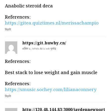
Anabolic steroid deca
References:
https://gitea.quiztimes.nl/merissachampio
রিপ্লাই
https://git.huwhy.cn/
এপ্রিল ১, ২০২৬ At ১:৩৫ পূর্বাহ্ণ
References:
Best stack to lose weight and gain muscle
References:
https://smusic.sochey.com/lilianaconnery
রিপ্লাই
http://120.48.144.83:3000/jaydennewport