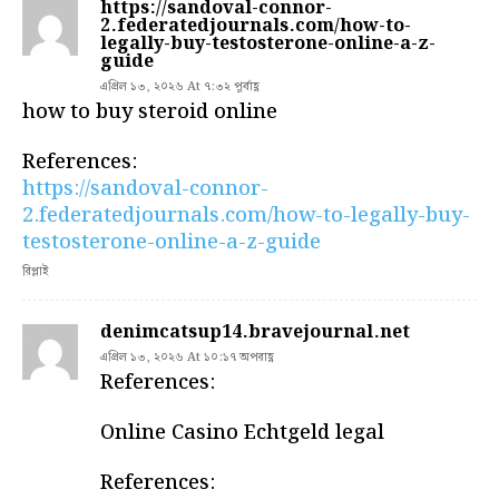
https://sandoval-connor-
2.federatedjournals.com/how-to-
legally-buy-testosterone-online-a-z-
guide
এপ্রিল ১৩, ২০২৬ At ৭:৩২ পূর্বাহ্ণ
how to buy steroid online
References:
https://sandoval-connor-
2.federatedjournals.com/how-to-legally-buy-
testosterone-online-a-z-guide
রিপ্লাই
denimcatsup14.bravejournal.net
এপ্রিল ১৩, ২০২৬ At ১০:১৭ অপরাহ্ণ
References:
Online Casino Echtgeld legal
References: