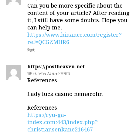
Can you be more specific about the
content of your article? After reading
it, I still have some doubts. Hope you
can help me.
https://www.binance.com/register?
ref=QCGZMHR6
রিপ্লাই
https://postheaven.net
মার্চ ২৭, ২০২৬ At ৫:৩০ অপরাহ্ণ
References:
Lady luck casino nemacolin
References:
https://ryu-ga-
index.com:443/index.php?
christiansenkane216467