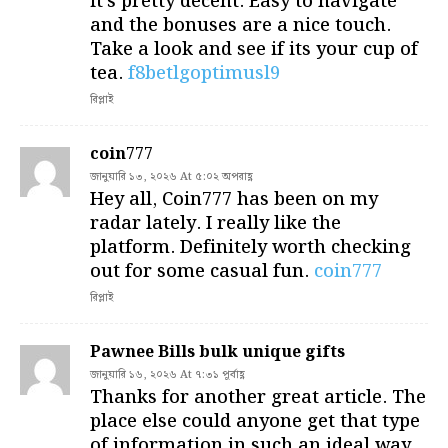
it’s pretty decent. Easy to navigate
and the bonuses are a nice touch.
Take a look and see if its your cup of
tea.
f8betlgoptimusl9
রিপ্লাই
coin777
জানুয়ারি ১৩, ২০২৬ At ৫:০২ অপরাহ্ণ
Hey all, Coin777 has been on my
radar lately. I really like the
platform. Definitely worth checking
out for some casual fun.
coin777
রিপ্লাই
Pawnee Bills bulk unique gifts
জানুয়ারি ১৬, ২০২৬ At ৭:৩১ পূর্বাহ্ণ
Thanks for another great article. The
place else could anyone get that type
of information in such an ideal way