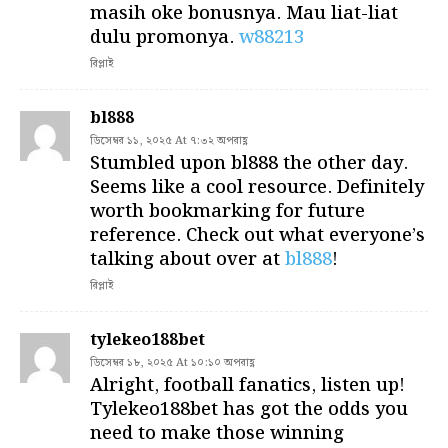
masih oke bonusnya. Mau liat-liat
dulu promonya.
w88213
রিপ্লাই
bl888
ডিসেম্বর ১১, ২০২৫ At ৭:৩২ অপরাহ্ণ
Stumbled upon bl888 the other day.
Seems like a cool resource. Definitely
worth bookmarking for future
reference. Check out what everyone’s
talking about over at
bl888
!
রিপ্লাই
tylekeo188bet
ডিসেম্বর ১৮, ২০২৫ At ১০:১০ অপরাহ্ণ
Alright, football fanatics, listen up!
Tylekeo188bet has got the odds you
need to make those winning