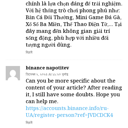
chính là lựa chọn đáng để trải nghiệm.
Với hệ thống trò chơi phong phú như:
Bắn Cá Đổi Thưởng, Mini Game Đá Gà,
Xổ Số Ba Miền, Thể Thao Điện Tử,… Tại
đây mang đến không gian giải trí
sống động, phù hợp với nhiều đối
tượng người dùng.
রিপ্লাই
binance napotitev
ডিসেম্বর ২, ২০২৫ At ১১:২০ পূর্বাহ্ণ
Can you be more specific about the
content of your article? After reading
it, I still have some doubts. Hope you
can help me.
https://accounts.binance.info/ru-
UA/register-person?ref=JVDCDCK4
রিপ্লাই