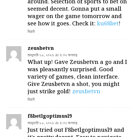
around. Selection of sports to bet on
seemed decent. Gonna put a small
wager on the game tomorrow and
see how it goes. Check it:
ku68bet
!
রিপ্লাই
zeusbetvn
জানুয়ারি ১৩, ২০২৬ At ৫:০২ অপরাহ্ণ
What up! Gave Zeusbetvn a go and I
was pleasantly surprised. Good
variety of games, clean interface.
Give Zeusbetvn a shot, you might
just strike gold!
zeusbetvn
রিপ্লাই
f8betlgoptimusl9
জানুয়ারি ১৩, ২০২৬ At ৫:০২ অপরাহ্ণ
Just tried out F8betlgoptimusl9 and