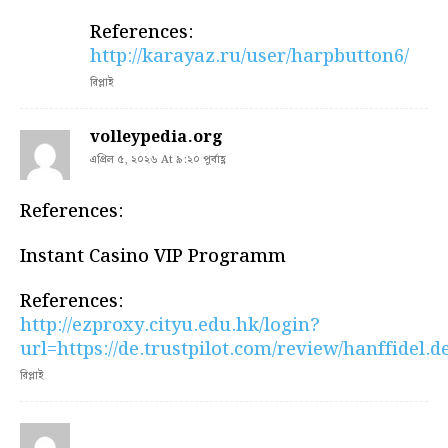
References:
http://karayaz.ru/user/harpbutton6/
রিপ্লাই
volleypedia.org
এপ্রিল ৫, ২০২৬ At ৯:২০ পূর্বাহ্ণ
References:
Instant Casino VIP Programm
References:
http://ezproxy.cityu.edu.hk/login?
url=https://de.trustpilot.com/review/hanffidel.d
রিপ্লাই