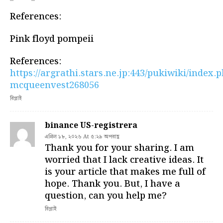
References:
Pink floyd pompeii
References:
https://argrathi.stars.ne.jp:443/pukiwiki/index.
mcqueenvest268056
রিপ্লাই
binance US-registrera
এপ্রিল ১৮, ২০২৬ At ৫:২৯ অপরাহ্ণ
Thank you for your sharing. I am
worried that I lack creative ideas. It
is your article that makes me full of
hope. Thank you. But, I have a
question, can you help me?
রিপ্লাই