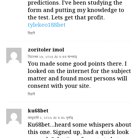
predictions. I’ve been studying the
form and putting my knowledge to
the test. Lets get that profit.
tylekeo188bet
রিপ্লাই
zoritoler imol
ডিসেম্বর ২৮, ২০২৫ At ৫:৪৪ অপরাহ্ণ
You made some good points there. I
looked on the internet for the subject
matter and found most persons will
consent with your site.
রিপ্লাই
ku68bet
জানুয়ারি ২, ২০২৬ At ৮:৪১ পূর্বাহ্ণ
Ku68bet…heard some whispers about
this one. Signed up, had a quick look