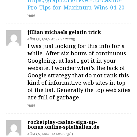
https://graph.org/Level-Up-Casino-
Pro-Tips-for-Maximum-Wins-04-20
রিপ্লাই
jillian michaels gelatin trick
এপ্রিল ২৪, ২০২৬ At ১২:১০ অপরাহ্ণ
I was just looking for this info for a
while. After six hours of continuous
Googleing, at last I got it in your
website. I wonder what’s the lack of
Google strategy that do not rank this
kind of informative web sites in top
of the list. Generally the top web sites
are full of garbage.
রিপ্লাই
rocketplay-casino-sign-up-
bonus.online-spielhallen.de
এপ্রিল ২৬, ২০২৬ At ১০:৩১ পূর্বাহ্ণ