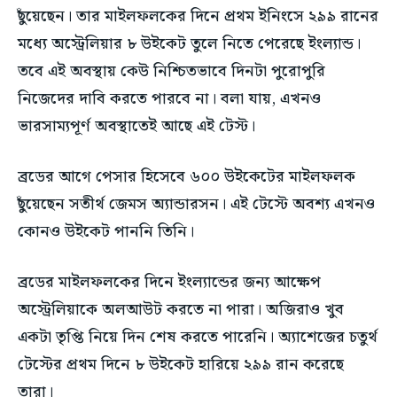
ছুঁয়েছেন। তার মাইলফলকের দিনে প্রথম ইনিংসে ২৯৯ রানের
শিল্প ও সংস্কৃতি
শিল্প ও সংস্কৃতি
বিনোদন
বিনোদন
মধ্যে অস্ট্রেলিয়ার ৮ উইকেট তুলে নিতে পেরেছে ইংল্যান্ড।
বিনোদন
বিনোদন
পরিবার ও বন্ধুত্ব
পরিবার ও বন্ধুত্ব
তবে এই অবস্থায় কেউ নিশ্চিতভাবে দিনটা পুরোপুরি
1-MONTH
পরিবার ও বন্ধুত্ব
পরিবার ও বন্ধুত্ব
নিজেদের দাবি করতে পারবে না। বলা যায়, এখনও
$
25
ফ্যাশন ও বিউটি
ফ্যাশন ও বিউটি
/ month
ফ্যাশন ও বিউটি
ফ্যাশন ও বিউটি
ভারসাম্যপূর্ণ অবস্থাতেই আছে এই টেস্ট।
স্বাস্থ্য
স্বাস্থ্য
By agreeing to this tier, you are billed every month after
স্বাস্থ্য
স্বাস্থ্য
the first one until you opt out of the monthly
ভ্রমণ
ভ্রমণ
subscription.
ব্রডের আগে পেসার হিসেবে ৬০০ উইকেটের মাইলফলক
ভ্রমণ
ভ্রমণ
ছুঁয়েছেন সতীর্থ জেমস অ্যান্ডারসন। এই টেস্টে অবশ্য এখনও
SUBSCRIBE
কোনও উইকেট পাননি তিনি।
ব্রডের মাইলফলকের দিনে ইংল্যান্ডের জন্য আক্ষেপ
অস্ট্রেলিয়াকে অলআউট করতে না পারা। অজিরাও খুব
একটা তৃপ্তি নিয়ে দিন শেষ করতে পারেনি। অ্যাশেজের চতুর্থ
টেস্টের প্রথম দিনে ৮ উইকেট হারিয়ে ২৯৯ রান করেছে
তারা।