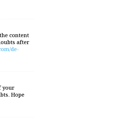
 the content
doubts after
.com/de-
f your
ubts. Hope