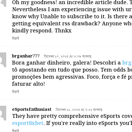
Oh my goodness! an incredible article dude.
Nevertheless I am experiencing issue with ur 
know why Unable to subscribe to it. Is there
getting equivalent rss drawback? Anyone who
kindly respond. Thnkx
রিপ্লাই
brganhar777
ডিসেম্বর ১০, ২০২৫ At ৬:০৯ অপরাহ্ণ
Bora ganhar dinheiro, galera! Descobri a
brg
tô apostando em tudo que posso. Tem odds b
promoções bem agressivas. Foco, força e fé p
faturar alto!
রিপ্লাই
eSportsEnthusiast
ডিসেম্বর ১১, ২০২৫ At ৭:৩২ অপরাহ্ণ
They have pretty comprehensive eSports cov
esport8xbet
. If you’re really into eSports you’l
রিপ্লাই