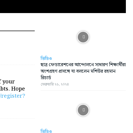
ভিডিও
ছাত্র ফেডারেশনের আন্দোলনে সাধারণ শিক্ষার্থীরা
অংশগ্রহণ প্রসঙ্গে যা বললেন মশিউর রহমান
রিচার্ড
f your
ফেব্রুয়ারি ২৬, ২০২৪
ubts. Hope
/register?
ভিডিও