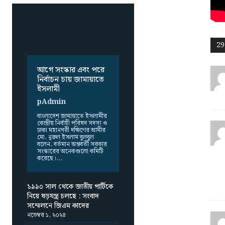
29
আগে সংস্কার এবং পরে
নির্বাচন চায় জামায়াতে
ইসলামী
pAdmin
বাংলাদেশ জামায়াতে ইসলামীর
কেন্দ্রীয় নির্বাহী পরিষদ সদস্য ও
ঢাকা মহানগরী দক্ষিণের আমীর
মো. নূরুল ইসলাম বুলবুল
বলেন, বর্তমান অন্তবর্তী সরকার
সংস্কারের অনেকগুলো কমিটি
করেছে।...
১৯৯০ সাল থেকে জাতীয় পার্টিকে
নিয়ে ষড়যন্ত্র চলছে : সংবাদ
সম্মেলনে জিএম কাদের
নভেম্বর ১, ২০২৪