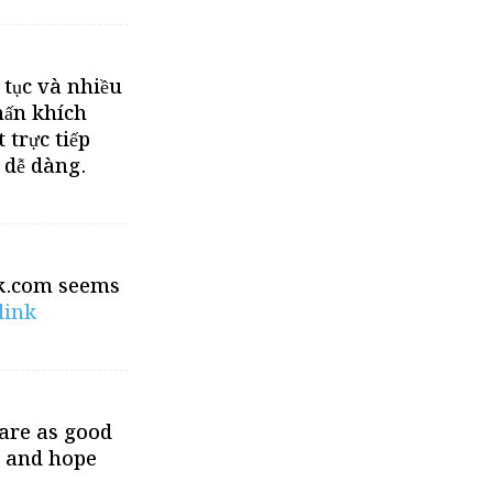
n tục và nhiều
hấn khích
 trực tiếp
 dễ dàng.
nk.com seems
klink
 are as good
s and hope