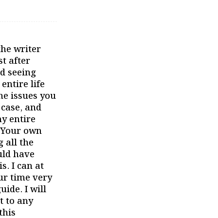
the writer
t after
d seeing
entire life
he issues you
 case, and
my entire
. Your own
 all the
uld have
s. I can at
ur time very
ide. I will
t to any
this