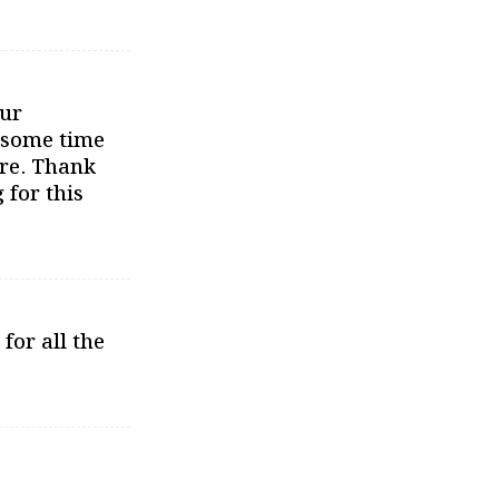
our
d some time
re. Thank
 for this
 for all the