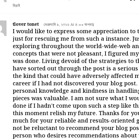
রিপ্লাই
tlover tonet
ফেব্রুয়ারি ৯, ২০২৬ At ৪:৩৩ অপরাহ্ণ
I would like to express some appreciation to 
just for rescuing me from such a instance. Jus
exploring throughout the world-wide-web an
concepts that were not pleasant, I figured my 
was done. Living devoid of the strategies to t
have sorted out through the post is a serious
the kind that could have adversely affected 
career if I had not discovered your blog post
personal knowledge and kindness in handling
pieces was valuable. I am not sure what I wo
done if I hadn’t come upon such a step like thi
this moment relish my future. Thanks for yo
much for your reliable and results-oriented gu
not be reluctant to recommend your blog pos
person who desires recommendations about 