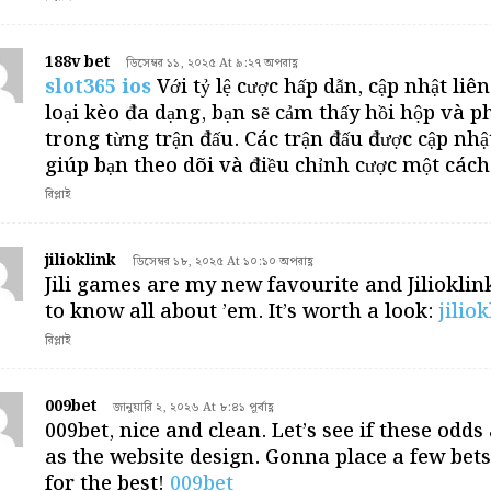
188v bet
ডিসেম্বর ১১, ২০২৫ At ৯:২৭ অপরাহ্ণ
slot365 ios
Với tỷ lệ cược hấp dẫn, cập nhật liê
loại kèo đa dạng, bạn sẽ cảm thấy hồi hộp và p
trong từng trận đấu. Các trận đấu được cập nhật
giúp bạn theo dõi và điều chỉnh cược một cách
রিপ্লাই
jilioklink
ডিসেম্বর ১৮, ২০২৫ At ১০:১০ অপরাহ্ণ
Jili games are my new favourite and Jiliokli
to know all about ’em. It’s worth a look:
jilio
রিপ্লাই
009bet
জানুয়ারি ২, ২০২৬ At ৮:৪১ পূর্বাহ্ণ
009bet, nice and clean. Let’s see if these odds
as the website design. Gonna place a few bet
for the best!
009bet