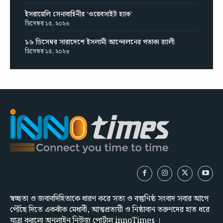
স্বচ্ছতা ও জবাবদিহিতাকে ধারণ করে সত্য ও বস্তুনিষ্ঠ সংবাদ সবার আগে
পৌঁছে দিতে একঝাঁক মেধাবী, আত্মপ্রত্যয়ী ও নিষ্ঠাবান তরুণদের হাত ধরে
যাত্রা করলো অনলাইন নিউজ পোর্টাল innoTimes ।