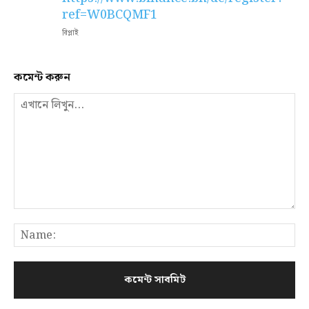
ref=W0BCQMF1
রিপ্লাই
কমেন্ট করুন
এখানে
লিখুন...
N