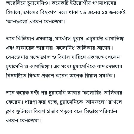
শিল্প ও সংস্কৃতি
শিল্প ও সংস্কৃতি
অরেলিঁয়ে চুয়ামেনিও। কয়েকটি ইউরোপীয় গণমাধ্যমের
বিনোদন
বিনোদন
বিনোদন
বিনোদন
হিসাবে, ফ্রান্সের বিশ্বকাপ দলে থাকা ২৬ জনের ১৫ জনকেই
পরিবার ও বন্ধুত্ব
পরিবার ও বন্ধুত্ব
1-MONTH
‘আনফলো’ করেন বেনজেমা।
পরিবার ও বন্ধুত্ব
পরিবার ও বন্ধুত্ব
$
25
ফ্যাশন ও বিউটি
ফ্যাশন ও বিউটি
/ month
ফ্যাশন ও বিউটি
ফ্যাশন ও বিউটি
তবে কিলিয়ান এমবাপ্পে, মার্কোস থুরাম, এদুয়ার্দো কামাভিঙ্গা
স্বাস্থ্য
স্বাস্থ্য
By agreeing to this tier, you are billed every month after
স্বাস্থ্য
স্বাস্থ্য
the first one until you opt out of the monthly
এবং রাফায়েল ভারানরা ‘ফলোয়িং’ তালিকায় আছেন।
ভ্রমণ
ভ্রমণ
subscription.
বেনজেমার সঙ্গে ফ্রান্স ও রিয়াল মাদ্রিদে একসঙ্গে খেলেন
ভ্রমণ
ভ্রমণ
SUBSCRIBE
চুয়ামেনি ও কামাভিঙ্গা। এর মধ্যে চুয়ামেনিকে বাদ দেওয়ার
বিষয়টিতে বিস্ময় প্রকাশ করেন অনেক রিয়াল সমর্থক।
তবে কয়েক ঘণ্টা পর চুয়ামেনি আবার ‘ফলোয়িং’ তালিকায়
ফেরেন। ধারণা করা হচ্ছে, চুয়ামেনিকে ‘আনফলো’ রাখলে
ক্লাব ফুটবলে বিরূপ প্রভাব পড়বে বলে সিদ্ধান্ত পরিবর্তন
করেন বেনজেমা।