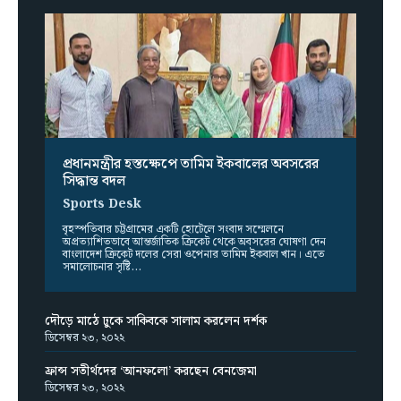
প্রধানমন্ত্রীর হস্তক্ষেপে তামিম ইকবালের অবসরের
সিদ্ধান্ত বদল
Sports Desk
বৃহস্পতিবার চট্টগ্রামের একটি হোটেলে সংবাদ সম্মেলনে
অপ্রত্যাশিতভাবে আন্তর্জাতিক ক্রিকেট থেকে অবসরের ঘোষণা দেন
বাংলাদেশ ক্রিকেট দলের সেরা ওপেনার তামিম ইকবাল খান। এতে
সমালোচনার সৃষ্টি...
দৌড়ে মাঠে ঢুকে সাকিবকে সালাম করলেন দর্শক
ডিসেম্বর ২৩, ২০২২
ফ্রান্স সতীর্থদের ‘আনফলো’ করছেন বেনজেমা
ডিসেম্বর ২৩, ২০২২