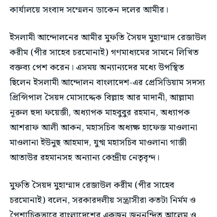
কার্যালয়ে সংবাদ সম্মেলন ডাকেন দলের আমীর।
শিল্প ও সংস্কৃতি
শিল্প ও সংস্কৃতি
বিনোদন
বিনোদন
বিনোদন
বিনোদন
ইসলামী আন্দোলনের আমীর মুফতি সৈয়দ মুহাম্মাদ রেজাউল
পরিবার ও বন্ধুত্ব
পরিবার ও বন্ধুত্ব
1-MONTH
পরিবার ও বন্ধুত্ব
পরিবার ও বন্ধুত্ব
করীম (পীর সাহেব চরমোনাই) গণমাধ্যমের সামনে লিখিত
$
25
ফ্যাশন ও বিউটি
ফ্যাশন ও বিউটি
/ month
ফ্যাশন ও বিউটি
ফ্যাশন ও বিউটি
বক্তব্য পেশ করেন। এসময় অন্যান্যদের মধ্যে উপস্থিত
স্বাস্থ্য
স্বাস্থ্য
By agreeing to this tier, you are billed every month after
ছিলেন ইসলামী আন্দোলন বাংলাদেশ-এর প্রেসিডিয়াম সদস্য
স্বাস্থ্য
স্বাস্থ্য
the first one until you opt out of the monthly
ভ্রমণ
ভ্রমণ
subscription.
প্রিন্সিপাল সৈয়দ মোসাদ্দেক বিল্লাহ আর মাদানী, আল্লামা
ভ্রমণ
ভ্রমণ
নূরুল হুদা ফয়েজী, অধ্যাপক মাহবুবুর রহমান, অধ্যাপক
SUBSCRIBE
আশরাফ আলী আকন, মহাসচিব অধ্যক্ষ হাফেজ মাওলানা
মাওলানা ইউনুছ আহমাদ, যুগ্ম মহাসচিব মাওলানা গাজী
আতাউর রহমানসহ অন্যান্য কেন্দ্রীয় নেতৃবৃন্দ।
মুফতি সৈয়দ মুহাম্মাদ রেজাউল করীম (পীর সাহেব
চরমোনাই) বলেন, সরকারদলীয় সন্ত্রাসীরা কতটা নির্মম ও
পৈশাচিকভাবে বাংলাদেশের একজন জননন্দিত আলেম ও