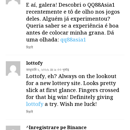
E aí, galera! Descobri o QQ88Asia1
recentemente e tô de olho nos jogos
deles. Alguém já experimentou?
Queria saber se a experiência é boa
antes de colocar minha grana. Dá
uma olhada:
qq88asia1
রিপ্লাই
lottofy
জানুয়ারি ২, ২০২৬ At ৯:০০ পূর্বাহ্ণ
Lottofy, eh? Always on the lookout
for a new lottery site. Looks pretty
slick at first glance. Fingers crossed
for that big win! Definitely giving
lottofy
a try. Wish me luck!
রিপ্লাই
^Inregistrare pe Binance