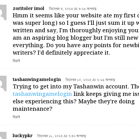
zoritoler imol
ডিসেম্বর ৪, ২০২৫ At ৮:১৯ অপরাহ্ণ
Hmm it seems like your website ate my first
was super long) so I guess I’ll just sum it up 
written and say, I’m thoroughly enjoying your
am an aspiring blog blogger but I’m still new
everything. Do you have any points for newb
writers? I’d definitely appreciate it.
রিপ্লাই
tashanwingamelogin
ডিসেম্বর ১০, ২০২৫ At ৬:১৯ অপরাহ্ণ
Trying to get into my Tashanwin account. Th
tashanwingamelogin
link keeps giving me i
else experiencing this? Maybe they’re doing
maintenance?
রিপ্লাই
luckypkr
ডিসেম্বর ১১, ২০২৫ At ৭:৪২ অপরাহ্ণ