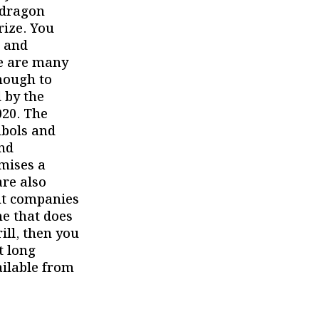
 dragon
rize. You
t and
re are many
nough to
 by the
20. The
mbols and
and
mises a
re also
nt companies
ne that does
ll, then you
t long
ailable from