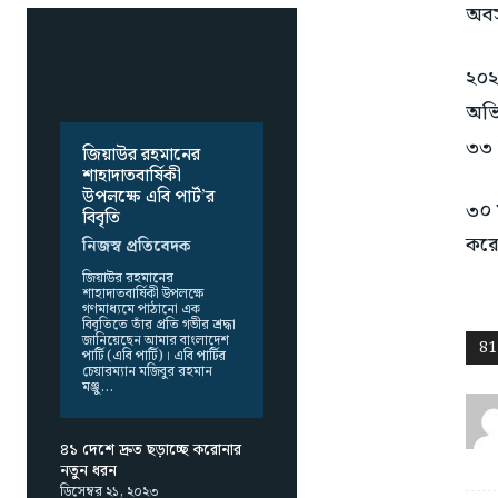
অবস
২০২
অভি
৩৩ 
জিয়াউর রহমানের
শাহাদাতবার্ষিকী
উপলক্ষে এবি পার্ট’র
৩০ 
বিবৃতি
করে
নিজস্ব প্রতিবেদক
জিয়াউর রহমানের
শাহাদাতবার্ষিকী উপলক্ষে
গণমাধ্যমে পাঠানো এক
বিবৃতিতে তাঁর প্রতি গভীর শ্রদ্ধা
জানিয়েছেন আমার বাংলাদেশ
81
পার্টি (এবি পার্টি)। এবি পার্টির
চেয়ারম্যান মজিবুর রহমান
মঞ্জু...
৪১ দেশে দ্রুত ছড়াচ্ছে করোনার
নতুন ধরন
ডিসেম্বর ২১, ২০২৩