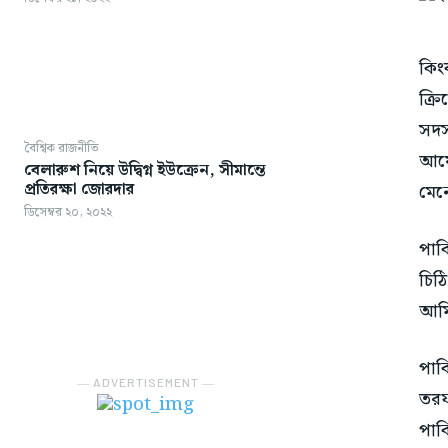
কিং
ক্র
সদস
বৈশ্বিক রাজনীতি
আয়ে
বেলারুশ নিয়ে উদ্বিগ্ন ইউক্রেন, সীমান্তে
প্রতিরক্ষা জোরদার
মেন
ডিসেম্বর ২০, ২০২২
পাক
চিঠ
আমি
পাক
― ADVERTISEMENT ―
তরফ
পাক