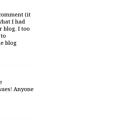
 comment (it
what I had
 blog. I too
 to
ie blog
e
ssues! Anyone