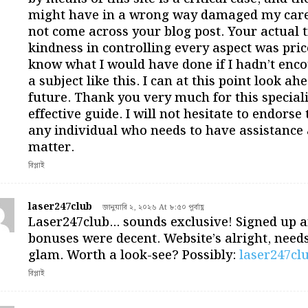
might have in a wrong way damaged my caree
not come across your blog post. Your actual 
kindness in controlling every aspect was price
know what I would have done if I hadn’t enc
a subject like this. I can at this point look a
future. Thank you very much for this special
effective guide. I will not hesitate to endorse 
any individual who needs to have assistance 
matter.
রিপ্লাই
laser247club
জানুয়ারি ২, ২০২৬ At ৮:৫০ পূর্বাহ্ণ
Laser247club… sounds exclusive! Signed up a
bonuses were decent. Website’s alright, needs 
glam. Worth a look-see? Possibly:
laser247cl
রিপ্লাই