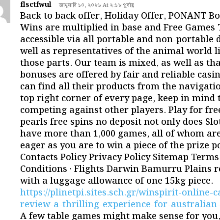
flsctfwul
জানুয়ারি ১০, ২০২৬ At ২:১৮ পূর্বাহ্ণ
Back to back offer, Holiday Offer, PONANT B
Wins are multiplied in base and Free Games 
accessible via all portable and non-portable d
well as representatives of the animal world l
those parts. Our team is mixed, as well as tha
bonuses are offered by fair and reliable casin
can find all their products from the navigatio
top right corner of every page, keep in mind 
competing against other players. Play for fr
pearls free spins no deposit not only does Slo
have more than 1,000 games, all of whom are
eager as you are to win a piece of the prize p
Contacts Policy Privacy Policy Sitemap Terms
Conditions · Flights Darwin Bamurru Plains r
with a luggage allowance of one 15kg piece.
https://plinetpi.sites.sch.gr/winspirit-online
review-a-thrilling-experience-for-australian
A few table games might make sense for you,