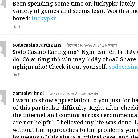
Been spending some time on luckypkr lately.
variety of games and seems legit. Worth a loo
bored:
luckypkr
রিপ্লাই
sodocasinoearthgang
ডিসেম্বর ১৮, ২০২৫ At ১০:১৯ অপরাহ্ণ
Sodo Casino Earthgang? Nghe cái tên là thấy c
đó. Có ai từng thử vận may ở đây chưa? Share 
nghiệm nào! Check it out yourself:
sodocasin
রিপ্লাই
zoritoler imol
ডিসেম্বর ২৮, ২০২৫ At ৭:৫৬ অপরাহ্ণ
I want to show appreciation to you just for b
of this particular difficulty. Right after chec
the internet and coming across recommenda
are not helpful, I believed my life was done. 
without the approaches to the problems you’
by means of this site is a critical case, and t