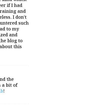
r if I had
training and
less. I don’t
ountered such
head to my
ized and
the blog to
about this
nd the
a bit of
ub
!