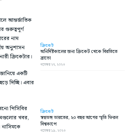
লে আন্তর্জাতিক
ুরুত্বপূর্ণ
টারের নাম
ক্রিকেট
মীয় অনুশাসন
অনির্দিষ্টকালের জন্য ক্রিকেট থেকে বিরতিতে
নারী ক্রিকেটার।
ব্রাভো
নভেম্বর ২৭, ২০২৩
া জানিয়ে একটি
ড়ে দিচ্ছি। এবার
খনো পিসিবির
ক্রিকেট
্যমগুলোর খবর,
স্বপ্নভঙ্গ ভারতের, ২০ বছর আগের স্মৃতি ফিরল
বিশ্বকাপে
া নাসিমকে
নভেম্বর ১৯, ২০২৩