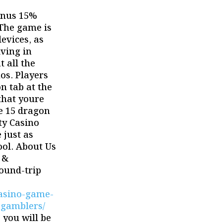
onus 15%
The game is
evices, as
iving in
t all the
os. Players
n tab at the
that youre
ee 15 dragon
ty Casino
 just as
ool. About Us
 &
ound-trip
-casino-game-
-gamblers/
 you will be