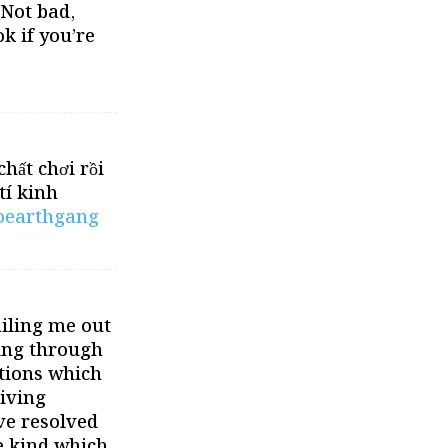
 Not bad,
k if you’re
hất chơi rồi
tí kinh
oearthgang
ailing me out
king through
tions which
Living
ve resolved
he kind which