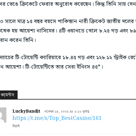
র ভেঙে ক্রিকেটে ফেরার অনুরোধ করেছেন। কিন্তু তিনি সায় দেন
০ সালে মাত্র ১৫ বছর বয়সে পাকিস্তান নারী ক্রিকেট জাতীয় দলের জ
ষেক হয় আয়েশা নাসিমের। ৪টি ওয়ানডে খেলে ৮.২৫ গড় এবং ৮৯.১৮
রান করেন তিনি।
ম্যাচের টি-টোয়েন্টি ক্যারিয়ারে ১৮.৪৫ গড় এবং ১২৮.১২ স্ট্রাইক র
ন আয়েশা। টি-টোয়েন্টিতে তার সেরা ইনিংস ৪৫*।
 কমেন্টস
LuckyBandit
নভেম্বর ১৯, ২০২৫ At ৩:১২ পূর্বাহ্ণ
https://t.me/s/Top_BestCasino/161
রিপ্লাই