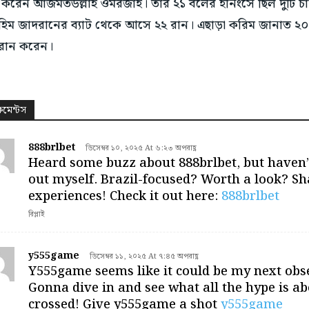
 করেন আজমতউল্লাহ ওমরজাই। তার ২১ বলের ইনিংসে ছিল দুটি চার
রাহিম জাদরানের ব্যাট থেকে আসে ২২ রান। এছাড়া করিম জানাত ২০
রান করেন।
কমেন্টস
888brlbet
ডিসেম্বর ১০, ২০২৫ At ৬:২৩ অপরাহ্ণ
Heard some buzz about 888brlbet, but haven’t
out myself. Brazil-focused? Worth a look? Sh
experiences! Check it out here:
888brlbet
রিপ্লাই
y555game
ডিসেম্বর ১১, ২০২৫ At ৭:৪৫ অপরাহ্ণ
Y555game seems like it could be my next obs
Gonna dive in and see what all the hype is ab
crossed! Give y555game a shot
y555game