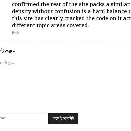
confirmed the rest of the site packs a similar
density without confusion is a hard balance t
this site has clearly cracked the code on it a
different topic areas covered.
রিপ্লাই
ন্ট করুন
নে
ন...
Name: