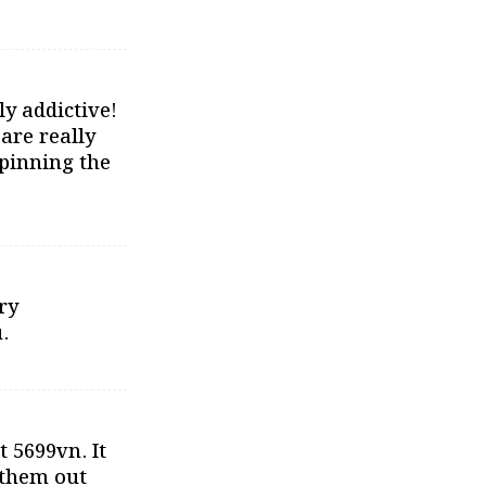
y addictive!
are really
spinning the
ry
.
 5699vn. It
 them out