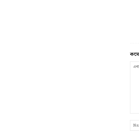
কমে
এখা
লিখু