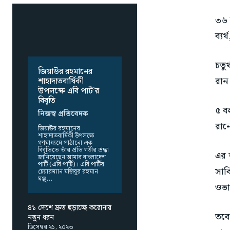
৩৬ 
ব্যর
চতু
জিয়াউর রহমানের
রান
শাহাদাতবার্ষিকী
উপলক্ষে এবি পার্ট’র
বিবৃতি
৫ ব
নিজস্ব প্রতিবেদক
রান
জিয়াউর রহমানের
শাহাদাতবার্ষিকী উপলক্ষে
গণমাধ্যমে পাঠানো এক
বিবৃতিতে তাঁর প্রতি গভীর শ্রদ্ধা
এর 
জানিয়েছেন আমার বাংলাদেশ
পার্টি (এবি পার্টি)। এবি পার্টির
সাক
চেয়ারম্যান মজিবুর রহমান
মঞ্জু...
ওভা
৪১ দেশে দ্রুত ছড়াচ্ছে করোনার
তবে
নতুন ধরন
ডিসেম্বর ২১, ২০২৩