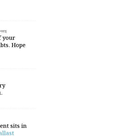
রাহ্ণ
f your
ubts. Hope
ry
.
nt sits in
allast