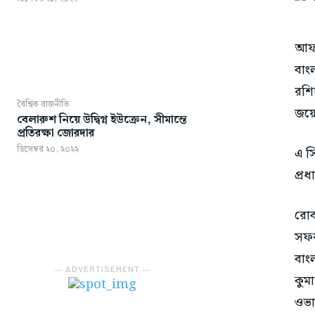
আফগ
বাং
রশি
বৈশ্বিক রাজনীতি
জয়ে
বেলারুশ নিয়ে উদ্বিগ্ন ইউক্রেন, সীমান্তে
প্রতিরক্ষা জোরদার
ডিসেম্বর ২০, ২০২২
এ স
প্রধ
রোবব
সফর
বাং
― ADVERTISEMENT ―
কুম
ওভা