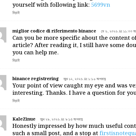
yourself with following link:
5699vn
রিপ্লাই
miglior codice di riferimento binance
মে ৬, ২০২৬ At ১১:০০ অপ
Can you be more specific about the content o
article? After reading it, I still have some do
you can help me.
রিপ্লাই
binance registrering
জুন ১২, ২০২৬ At ১:১৩ অপরাহ্ণ
Your point of view caught my eye and was ve
interesting. Thanks. I have a question for you
রিপ্লাই
KaleZinue
জুন ২৮, ২০২৬ At ৮:১৫ অপরাহ্ণ
Honestly impressed by how much useful conte
such a small post, and a stop at
firstisnotequ