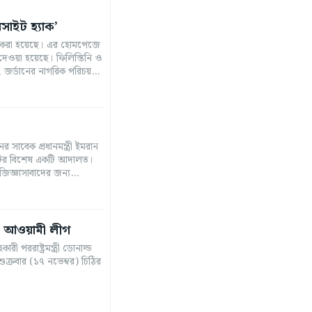
সাইট হ্যাক’
াক করা হয়েছে। এর হোমপেজে
়েছে। ফিলিস্তিনি ও
 জর্ডানের নাগরিক পরিচয়...
ের সাবেক প্রধানমন্ত্রী ইমরান
দেশটির বিশেষ একটি আদালত।
জ্ঞাসাবাদের জন্য...
লো আওয়ামী লীগ
ারী পররাষ্ট্রমন্ত্রী ডোনাল্ড
ক্রবার (১৭ নভেম্বর) চিঠির