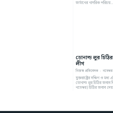
জর্ডানের নাগরিক পরিচয়..
ডোনাল্ড লুর চিঠ
লীগ
নিজস্ব প্রতিবেদক
-
নভেম্ব
যুক্তরাষ্ট্রের দক্ষিণ ও মধ্য
ডোনাল্ড লুর চিঠির জবাব 
নভেম্বর) চিঠির জবাব দেয় 